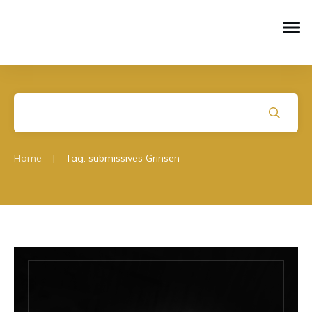
|
Home
Tag: submissives Grinsen