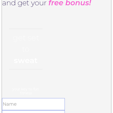
and get your
free bonus!
get set
to
sweat
your key to fun
fitness